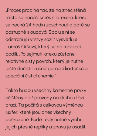
„Proces probíhá tak, že na znečištěná 
místa se nanáší směs s latexem, která 
se nechá 24 hodin zaschnout a poté se 
postupně sloupává. Spolu s ní se 
odstraňují i vrstvy sazí,“ vysvětluje 
Tomáš Oršový, který se na realizaci 
podílí. „Po sejmutí latexu zůstane 
relativně čistý povrch, který je nutné 
ještě dočistit ručně pomocí kartáčků a 
speciální čistící chemie.“
Takto budou všechny kamenné prvky 
očištěny a připraveny na druhou fázi 
prací. Ta počítá s celkovou výměnou 
luxfer, které jsou dnes všechny 
poškozené. Bude tedy nutné vyrobit 
jejich přesné repliky a znovu je osadit.