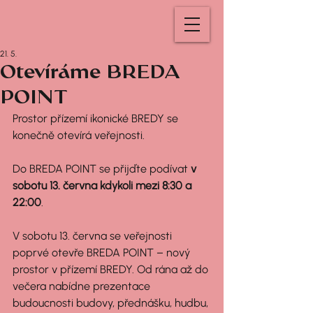
21. 5.
Otevíráme BREDA
POINT
Prostor přízemí ikonické BREDY se 
konečně otevírá veřejnosti.
Do BREDA POINT se přijďte podívat 
v 
sobotu 13. června kdykoli mezi 8:30 a 
22:00
.
V sobotu 13. června se veřejnosti 
poprvé otevře BREDA POINT – nový 
prostor v přízemí BREDY. Od rána až do 
večera nabídne prezentace 
budoucnosti budovy, přednášku, hudbu, 